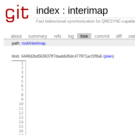
index
:
interimap
Fast bidirectional synchronization for QRESYNC-capabl
about
summary
refs
log
tree
commit
diff
sta
path:
root
/
interimap
blob: 6448d2bd563637ff7daab6d5dc477871acf2f8a6 (
plain
)
1
2
3
4
5
6
7
8
9
10
11
12
13
14
15
16