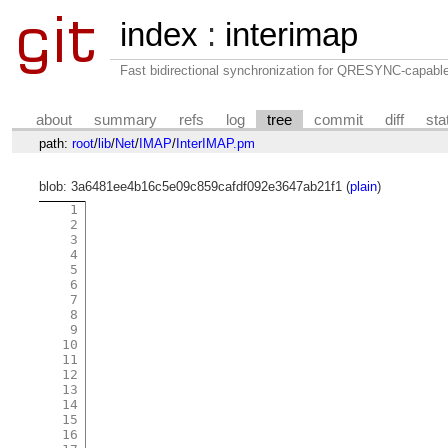
index
:
interimap
Fast bidirectional synchronization for QRESYNC-capabl
about
summary
refs
log
tree
commit
diff
sta
path:
root
/
lib
/
Net
/
IMAP
/
InterIMAP.pm
blob: 3a6481ee4b16c5e09c859cafdf092e3647ab21f1 (
plain
)
1
2
3
4
5
6
7
8
9
10
11
12
13
14
15
16