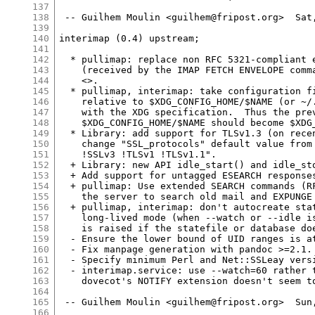
137
138
139
140
141
142
143
144
145
146
147
148
149
150
151
152
153
154
155
156
157
158
159
160
161
162
163
164
165
166