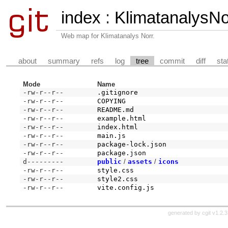
index
:
KlimatanalysN
Web map for Klimatanalys Norr.
about
summary
refs
log
tree
commit
diff
sta
Mode
Name
-rw-r--r--
.gitignore
-rw-r--r--
COPYING
-rw-r--r--
README.md
-rw-r--r--
example.html
-rw-r--r--
index.html
-rw-r--r--
main.js
-rw-r--r--
package-lock.json
-rw-r--r--
package.json
d---------
public
/
assets
/
icons
-rw-r--r--
style.css
-rw-r--r--
style2.css
-rw-r--r--
vite.config.js
generated by
cgit v1.2.3